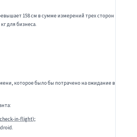
ревышает 158 см в сумме измерений трех сторон
 кг для бизнеса.
мени, которое было бы потрачено на ожидание в
анта:
check-in-flight
);
droid.