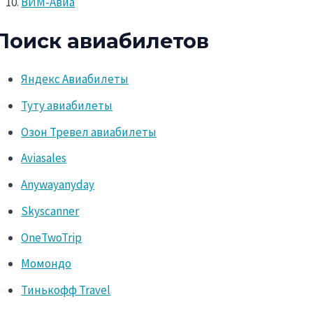
ВИМ-Авиа
Поиск авиабилетов
Яндекс Авиабилеты
Туту авиабилеты
Озон Тревел авиабилеты
Aviasales
Anywayanyday
Skyscanner
OneTwoTrip
Момондо
Тинькофф Travel