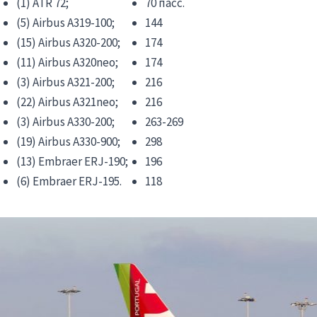
(1) ATR 72;
70 пасс.
(5) Airbus A319-100;
144
(15) Airbus A320-200;
174
(11) Airbus A320neo;
174
(3) Airbus A321-200;
216
(22) Airbus A321neo;
216
(3) Airbus A330-200;
263-269
(19) Airbus A330-900;
298
(13) Embraer ERJ-190;
196
(6) Embraer ERJ-195.
118