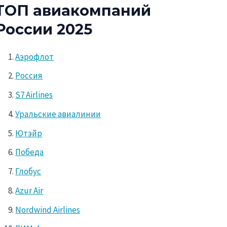
ТОП авиакомпаний
России 2025
Аэрофлот
Россия
S7 Airlines
Уральские авиалинии
Ютэйр
Победа
Глобус
Azur Air
Nordwind Airlines