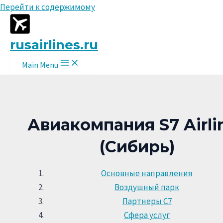
Перейти к содержимому
rusairlines.ru
Main Menu
Авиакомпания S7 Airli
(Сибирь)
Основные направления
Воздушный парк
Партнеры С7
Сфера услуг