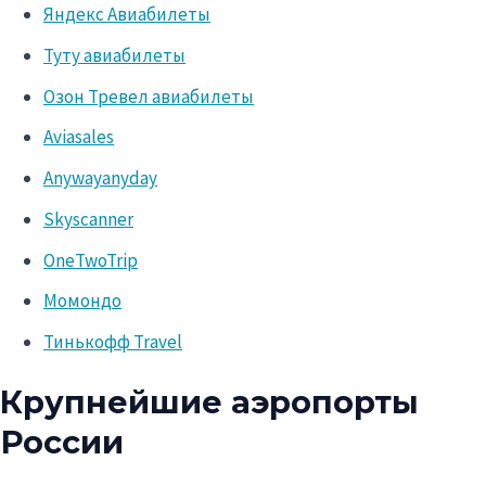
Яндекс Авиабилеты
Туту авиабилеты
Озон Тревел авиабилеты
Aviasales
Anywayanyday
Skyscanner
OneTwoTrip
Момондо
Тинькофф Travel
Крупнейшие аэропорты
России