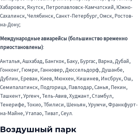
Хабаровск, Якутск, Петропавловск-Камчатский, Южно-
Сахалинск, Челябинск, Санкт-Петербург, Омск, Ростов-
на-Дону;
Международные авиарейсы (большинство временно
приостановлены)
:
Анталья, Ашхабад, Бангкок, Баку, Бургас, Варна, Дубай,
Гонконг,
Гюмри
, Ганновер, Дюссельдорф, Душанбе,
Дублин, Ереван, Киев, Мюнхен, Кишинев, Инсбрук, Ош,
Семипалатинск,
Подгорица
, Павлодар,
Санья
, Пекин,
Ташкент, Ургенч, Тель-Авив,
Худжант
, Стамбул,
Тенерифе, Токио, Тбилиси,
Шеньян
, Урумчи, Франкфурт-
на-Майне,
Утапао
,
Тиват
, Сеул.
Воздушный парк