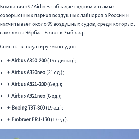
Компания «S7
Airlines
» обладает одним из самых
совершенных парков воздушных лайнеров в России и
насчитывает около 99 воздушных судов, среди которых,
самолеты Эйрбас, Боинг и Эмбраер.
Список эксплуатируемых судов:
✈
Airbus A320-200
(16 единиц);
✈
Airbus A320neo
(31 ед.);
✈
Airbus A321-200
(8 ед.);
✈
Airbus A321neo
(8 ед.);
✈
Boeing 737-800
(19 ед.);
✈
Embraer ERJ-170
(17 ед.).