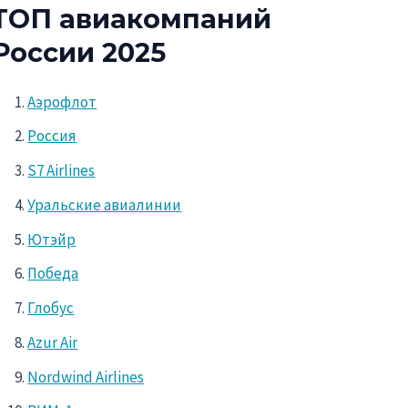
ТОП авиакомпаний
России 2025
Аэрофлот
Россия
S7 Airlines
Уральские авиалинии
Ютэйр
Победа
Глобус
Azur Air
Nordwind Airlines