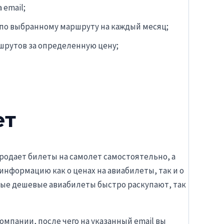
email;
 по выбранному маршруту на каждый месяц;
шрутов за определенную цену;
ет
продает билеты на самолет самостоятельно, а
информацию как о ценах на авиабилеты, так и о
амые дешевые авиабилеты быстро раскупают, так
мпании, после чего на указанный email вы