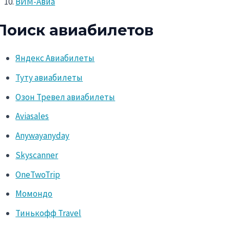
ВИМ-Авиа
Поиск авиабилетов
Яндекс Авиабилеты
Туту авиабилеты
Озон Тревел авиабилеты
Aviasales
Anywayanyday
Skyscanner
OneTwoTrip
Момондо
Тинькофф Travel