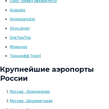
Озон Тревел авиабилеты
Aviasales
Anywayanyday
Skyscanner
OneTwoTrip
Момондо
Тинькофф Travel
Крупнейшие аэропорты
России
Москва - Домодедово
Москва - Шереметьево