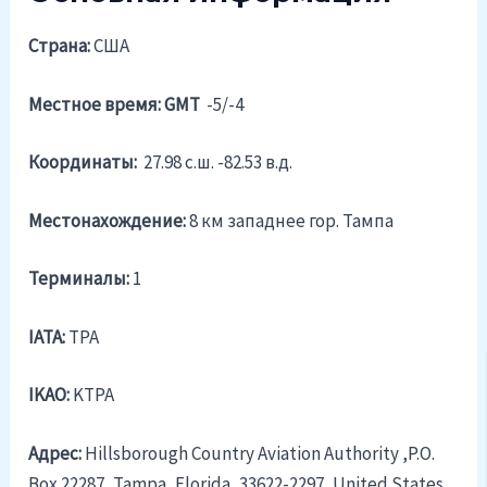
Страна:
США
Местное время: GMT
-5/-4
Координаты:
27.98 c.ш. -82.53 в.д.
Местонахождение:
8 км западнее гор. Тампа
Терминалы:
1
IATA:
TPA
IKAO:
KTPA
Адрес:
Hillsborough Country Aviation Authority ,P.O.
Box 22287, Tampa, Florida, 33622-2297, United States