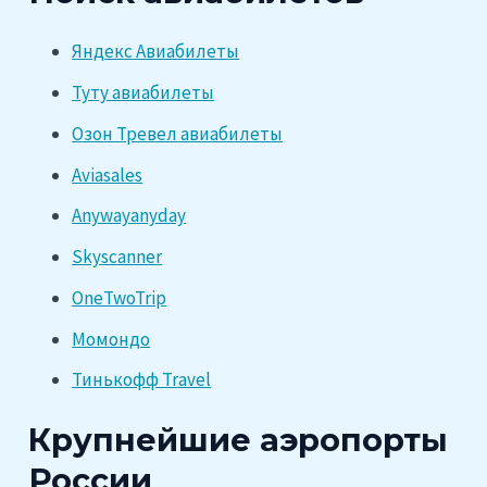
Яндекс Авиабилеты
Туту авиабилеты
Озон Тревел авиабилеты
Aviasales
Anywayanyday
Skyscanner
OneTwoTrip
Момондо
Тинькофф Travel
Крупнейшие аэропорты
России