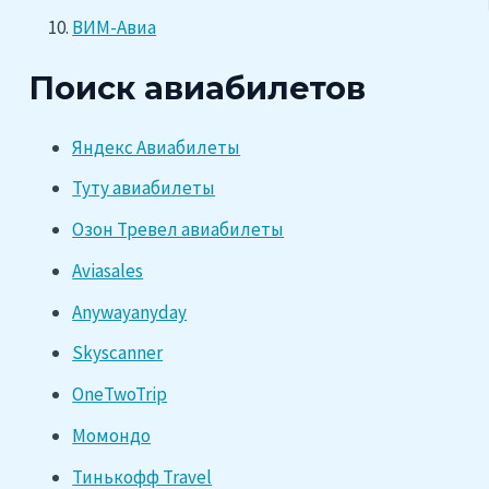
ВИМ-Авиа
Поиск авиабилетов
Яндекс Авиабилеты
Туту авиабилеты
Озон Тревел авиабилеты
Aviasales
Anywayanyday
Skyscanner
OneTwoTrip
Момондо
Тинькофф Travel