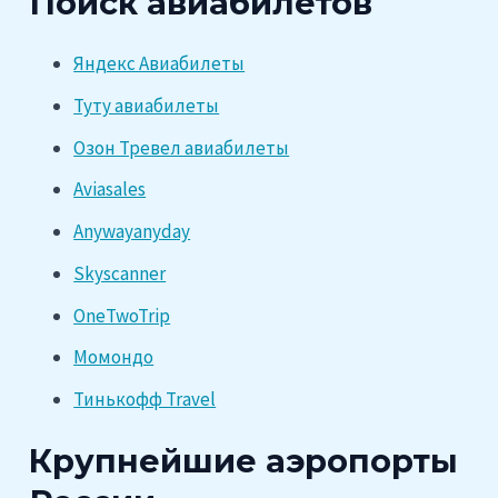
Поиск авиабилетов
Яндекс Авиабилеты
Туту авиабилеты
Озон Тревел авиабилеты
Aviasales
Anywayanyday
Skyscanner
OneTwoTrip
Момондо
Тинькофф Travel
Крупнейшие аэропорты