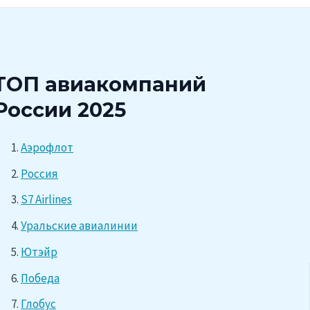
ТОП авиакомпаний
России 2025
Аэрофлот
Россия
S7 Airlines
Уральские авиалинии
Ютэйр
Победа
Глобус