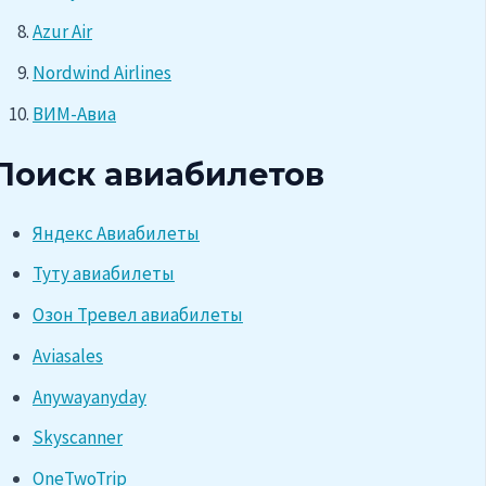
Azur Air
Nordwind Airlines
ВИМ-Авиа
Поиск авиабилетов
Яндекс Авиабилеты
Туту авиабилеты
Озон Тревел авиабилеты
Aviasales
Anywayanyday
Skyscanner
OneTwoTrip