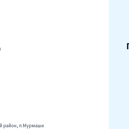
к
ий район, п.Мурмаши