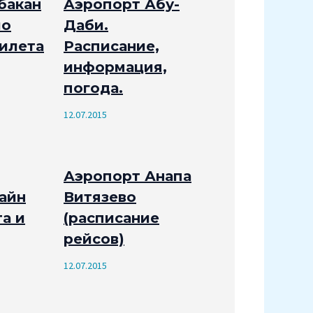
бакан
Аэропорт Абу-
ло
Даби.
рилета
Расписание,
информация,
погода.
12.07.2015
Аэропорт Анапа
айн
Витязево
а и
(расписание
рейсов)
12.07.2015