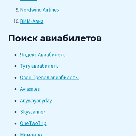
Nordwind Airlines
ВИМ-Авиа
Поиск авиабилетов
Яндекс Авиабилеты
Туту авиабилеты
Озон Тревел авиабилеты
Aviasales
Anywayanyday
Skyscanner
OneTwoTrip
Момондо