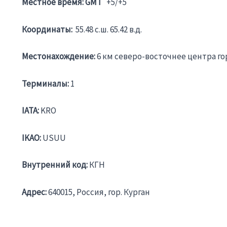
Местное время: GMT
+5/+5
Координаты:
55.48 c.ш. 65.42 в.д.
Местонахождение:
6 км северо-восточнее центра гор
Терминалы:
1
IATA:
KRO
IKAO:
USUU
Внутренний код:
КГН
Адрес:
640015, Россия, гор. Курган