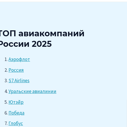
ТОП авиакомпаний
России 2025
Аэрофлот
Россия
S7 Airlines
Уральские авиалинии
Ютэйр
Победа
Глобус