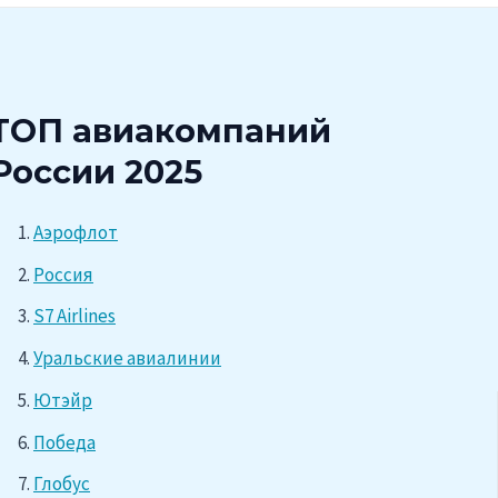
ТОП авиакомпаний
России 2025
Аэрофлот
Россия
S7 Airlines
Уральские авиалинии
Ютэйр
Победа
Глобус