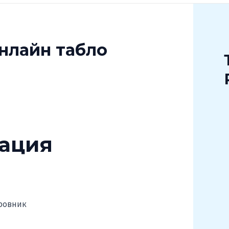
нлайн табло
ация
ровник