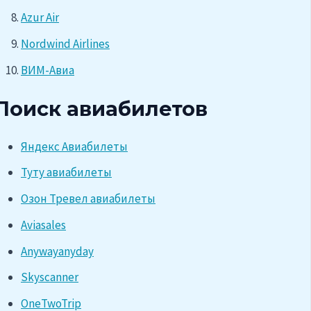
Azur Air
Nordwind Airlines
ВИМ-Авиа
Поиск авиабилетов
Яндекс Авиабилеты
Туту авиабилеты
Озон Тревел авиабилеты
Aviasales
Anywayanyday
Skyscanner
OneTwoTrip