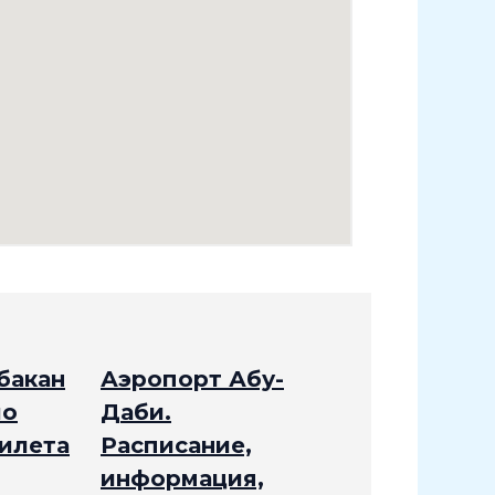
бакан
Аэропорт Абу-
ло
Даби.
рилета
Расписание,
информация,