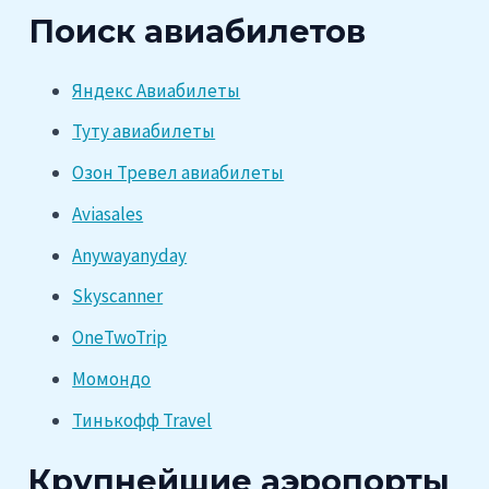
Поиск авиабилетов
Яндекс Авиабилеты
Туту авиабилеты
Озон Тревел авиабилеты
Aviasales
Anywayanyday
Skyscanner
OneTwoTrip
Момондо
Тинькофф Travel
Крупнейшие аэропорты