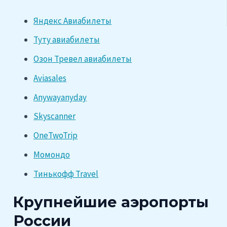
Яндекс Авиабилеты
Туту авиабилеты
Озон Тревел авиабилеты
Aviasales
Anywayanyday
Skyscanner
OneTwoTrip
Момондо
Тинькофф Travel
Крупнейшие аэропорты
России