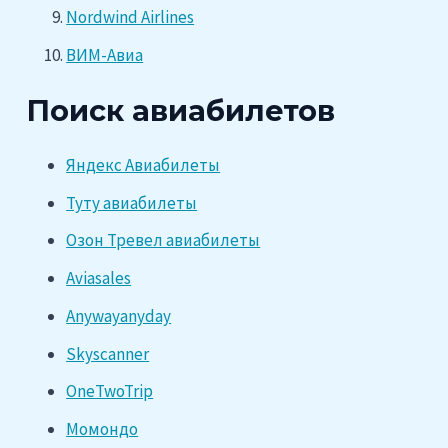
Nordwind Airlines
ВИМ-Авиа
Поиск авиабилетов
Яндекс Авиабилеты
Туту авиабилеты
Озон Тревел авиабилеты
Aviasales
Anywayanyday
Skyscanner
OneTwoTrip
Момондо