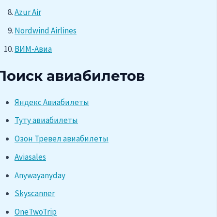
Azur Air
Nordwind Airlines
ВИМ-Авиа
Поиск авиабилетов
Яндекс Авиабилеты
Туту авиабилеты
Озон Тревел авиабилеты
Aviasales
Anywayanyday
Skyscanner
OneTwoTrip