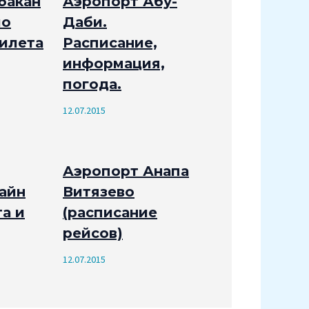
бакан
Аэропорт Абу-
ло
Даби.
рилета
Расписание,
информация,
погода.
12.07.2015
Аэропорт Анапа
айн
Витязево
а и
(расписание
рейсов)
12.07.2015