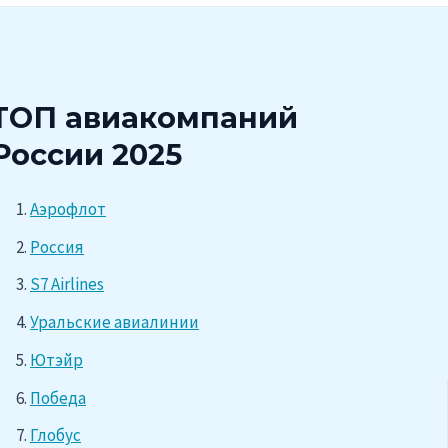
ТОП авиакомпаний
России 2025
Аэрофлот
Россия
S7 Airlines
Уральские авиалинии
Ютэйр
Победа
Глобус