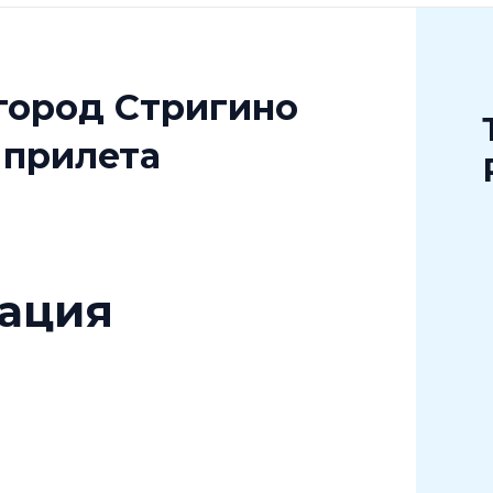
город Стригино
 прилета
ация