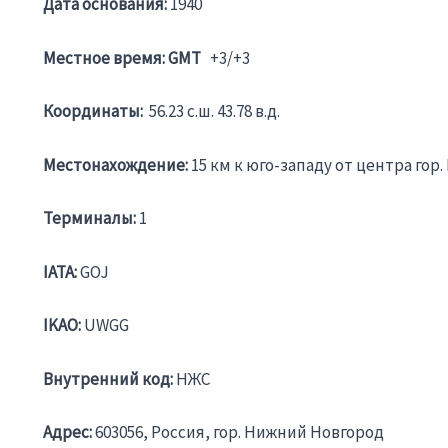
Дата основания:
1940
Местное время: GMT
+3/+3
Координаты:
56.23 c.ш. 43.78 в.д.
Местонахождение:
15 км к юго-западу от центра гор
Терминалы:
1
IATA:
GOJ
IKAO:
UWGG
Внутренний код:
НЖС
Адрес:
603056, Россия, гор. Нижний Новгород