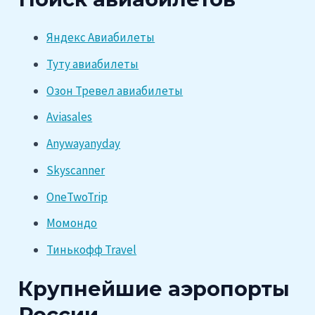
Яндекс Авиабилеты
Туту авиабилеты
Озон Тревел авиабилеты
Aviasales
Anywayanyday
Skyscanner
OneTwoTrip
Момондо
Тинькофф Travel
Крупнейшие аэропорты
России