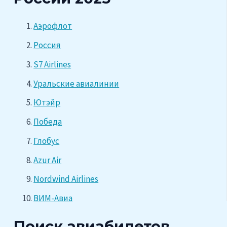
Аэрофлот
Россия
S7 Airlines
Уральские авиалинии
Ютэйр
Победа
Глобус
Azur Air
Nordwind Airlines
ВИМ-Авиа
Поиск авиабилетов