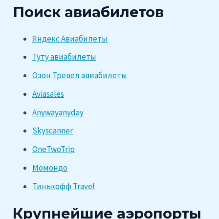
Поиск авиабилетов
Яндекс Авиабилеты
Туту авиабилеты
Озон Тревел авиабилеты
Aviasales
Anywayanyday
Skyscanner
OneTwoTrip
Момондо
Тинькофф Travel
Крупнейшие аэропорты